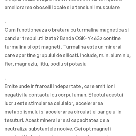
ameliorarea oboselii locale si a tensiunii musculare
.
Cum functioneaza o bratara cu turmalina magnetica si
cand ar trebui utilizata? Banda
OSK-
Y4632
contine
turmalina si opt magneti . Turmalina este un mineral
care apartine grupului de silicati. Include, m.in. aluminiu,
fier, magneziu, litiu, sodiu si potasiu
.
Emite unde infrarosii indepartate
,
care emit ioni
negativi la contactul cu corpul uman. Efectul acestui
lucru este stimularea celulelor, accelerarea
metabolismului si accelerarea circulatiei sangelui in
tesuturi. Acest mineral are si capacitatea de a
neutraliza substantele nocive. Cei opt magneti