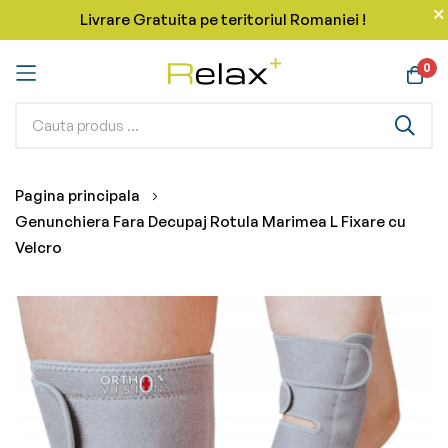
Livrare Gratuita pe teritoriul Romaniei !
0
Mergeti
Pagina principala
la
Genunchiera Fara Decupaj Rotula Marimea L Fixare cu
Continut
Velcro
Skip
to
the
end
of