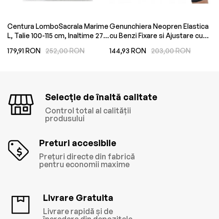
Centura LomboSacrala Marime
Genunchiera Neopren Elastica
St
L, Talie 100-115 cm, Inaltime 27
cu Benzi Fixare si Ajustare cu
El
cm, Culoare Gri
Velcro Marime 3XL,
Ci
179,91 RON
252,00 RON
144,93 RON
203,00 RON
13
Circumferinta Deasupra
Cu
Genunchi 46-54 cm, Lungime
31cm
Selecție de înaltă calitate
Control total al calității
produsului
Preturi accesibile
Prețuri directe din fabrică
pentru economii maxime
Livrare Gratuita
Livrare rapidă și de