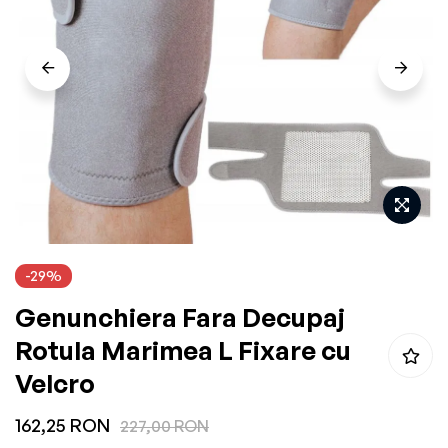
the
images
gallery
Skip
-29%
to
Genunchiera Fara Decupaj
the
beginning
Rotula Marimea L Fixare cu
of
Velcro
the
162,25 RON
images
227,00 RON