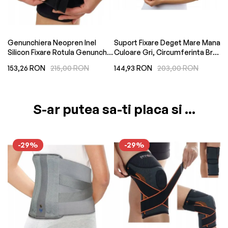
ra
Genunchiera Neopren Inel
Suport Fixare Deget Mare Mana
St
Silicon Fixare Rotula Genunchi
Culoare Gri, Circumferinta Brat
Ma
Culoare Negru
12.5-23.8 cm Marime Universala
Ma
153,26 RON
215,00 RON
144,93 RON
203,00 RON
15
An
S-ar putea sa-ti placa si ...
-29%
-29%