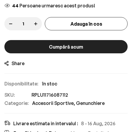
gallery
44
Persoane urmaresc acest produs!
Adauga în cos
Cumpără acum
Share
în stoc
SKU
RPLU11716087112
Categorie:
Accesorii Sportive
Genunchiere
Livrare estimata in intervalul :
8 - 16 Aug, 2026