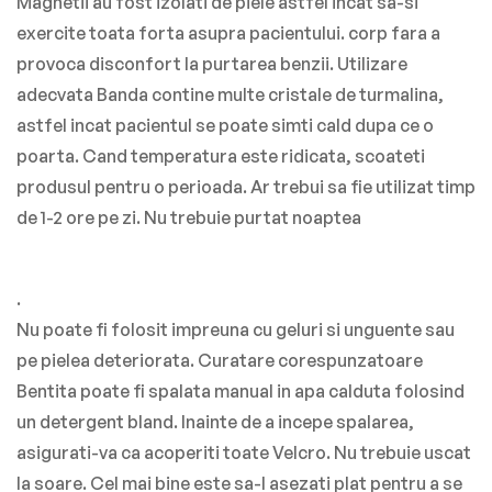
Magnetii au fost izolati de piele astfel incat sa-si
exercite toata forta asupra pacientului. corp fara a
provoca disconfort la purtarea benzii.
Utilizare
adecvata Banda contine multe cristale de turmalina,
astfel incat pacientul se poate simti cald dupa ce o
poarta. Cand temperatura este ridicata, scoateti
produsul pentru o perioada. Ar trebui sa fie utilizat timp
de
1-2
ore pe zi. Nu trebuie purtat noaptea
.
Nu poate fi folosit impreuna cu geluri si unguente sau
pe pielea deteriorata.
Curatare corespunzatoare
Bentita poate fi spalata manual in apa calduta folosind
un detergent bland. Inainte de a incepe spalarea,
asigurati-va ca acoperiti toate Velcro. Nu trebuie uscat
la soare. Cel mai bine este sa-l asezati plat pentru a se