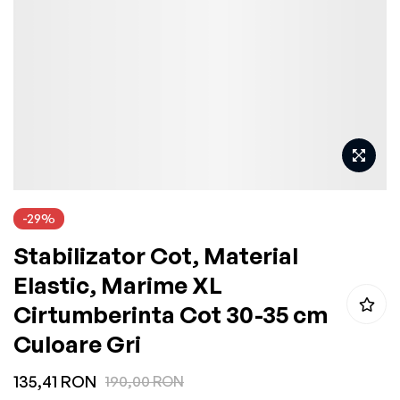
gallery
Skip
-29%
to
Stabilizator Cot, Material
the
beginning
Elastic, Marime XL
of
Cirtumberinta Cot 30-35 cm
the
Culoare Gri
images
gallery
135,41 RON
190,00 RON