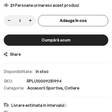
21
Persoane urmaresc acest produs!
Adauga în cos
Cumpără acum
Share
în stoc
SKU
RPLU10009281994
Categorie:
Accesorii Sportive
Cotiere
Livrare estimata in intervalul :