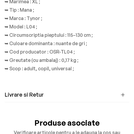
➥ Marimea
: XL ;
➥ Tip
: Mana ;
➥ Marca
: Tynor ;
➥ Model
: L04 ;
➥ Circumscriptia pieptului
: 115–130 cm ;
➥ Culoare dominanta
: nuante de gri ;
➥ Cod producator
: OSR-TL04 ;
➥ Greutate (cu ambalaj)
: 0,17 kg ;
➥ Scop
: adult, copil, universal ;
Livrare si Retur
Produse asociate
Verificare articole pentru a le adauga la cos sau