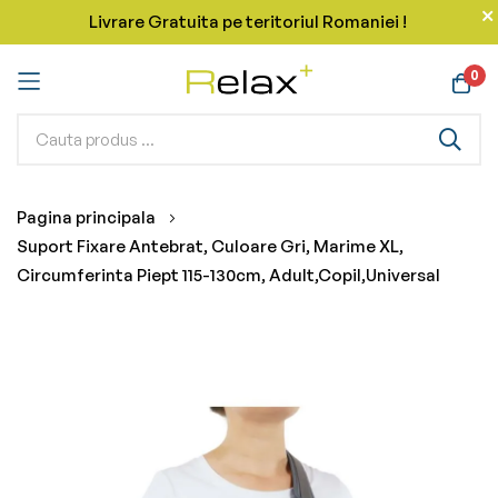
Livrare Gratuita pe teritoriul Romaniei !
0
Mergeti
Pagina principala
la
Suport Fixare Antebrat, Culoare Gri, Marime XL,
Continut
Circumferinta Piept 115-130cm, Adult,Copil,Universal
Skip
to
the
end
of