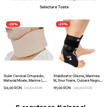
Selectare Toate
-28%
-29%
e
Guler Cervical Ortopedic,
Stabilizator Glezna, Marimea
Su
Material Moale, Marime L,
M, Snur Fixare, Culoare Negru,
Ma
Adjustabil, Circumferinta Gat
Adult, Copil, Universal
Lu
126,00 RON
176,00 RON
191,00 RON
268,00 RON
1
35-55cm, Inaltime 11cm
Mo