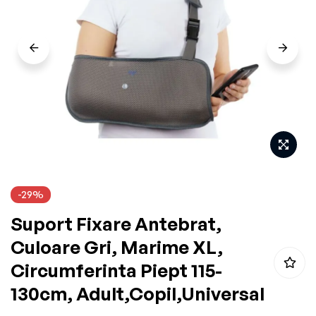
the
images
gallery
Skip
-29%
to
Suport Fixare Antebrat,
the
beginning
Culoare Gri, Marime XL,
of
Circumferinta Piept 115-
the
130cm, Adult,Copil,Universal
images