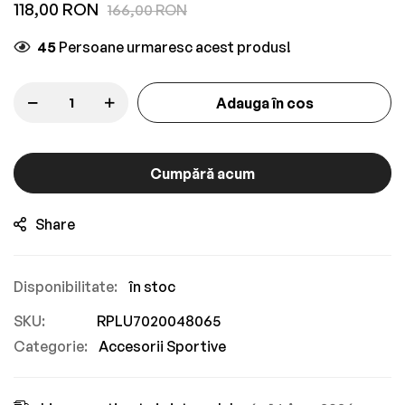
gallery
118,00 RON
166,00 RON
45
Persoane urmaresc acest produs!
Adauga în cos
Cumpără acum
Share
în stoc
SKU
RPLU7020048065
Categorie:
Accesorii Sportive