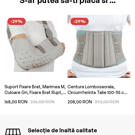
S-ar putea sa-ti placa si ...
-29%
-29%
Suport Fixare Brat, Marimea M,
Centura Lombosacrala,
Su
Culoare Gri, Fixare Brat Rupt,
Circumferinta Talie 100-115 cm,
Ma
Imobilizare Brat
Inaltime 23 cm, Adult,
S,
168,00 RON
236,00 RON
208,00 RON
292,00 RON
1
Universala
Selecție de înaltă calitate