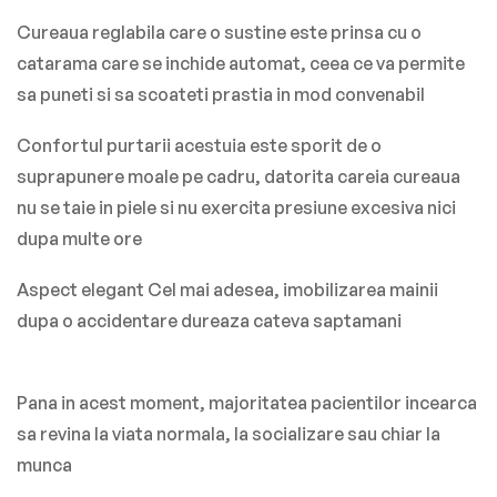
Cureaua reglabila care o sustine este prinsa cu o
catarama care se inchide automat, ceea ce va permite
sa puneti si sa scoateti prastia in mod convenabil
Confortul purtarii acestuia este sporit de o
suprapunere moale pe cadru, datorita careia cureaua
nu se taie in piele si nu exercita presiune excesiva nici
dupa multe ore
Aspect elegant Cel mai adesea, imobilizarea mainii
dupa o accidentare dureaza cateva saptamani
Pana in acest moment, majoritatea pacientilor incearca
sa revina la viata normala, la socializare sau chiar la
munca