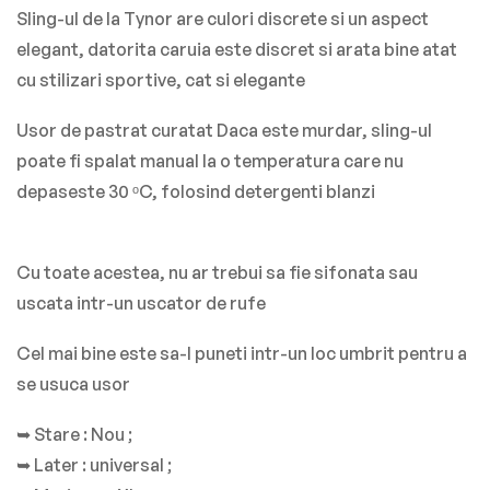
Sling-ul de la Tynor are culori discrete si un aspect
elegant, datorita caruia este discret si arata bine atat
cu stilizari sportive, cat si elegante
Usor de pastrat curatat Daca este murdar, sling-ul
poate fi spalat manual la o temperatura care nu
depaseste 30 ᵒC, folosind detergenti blanzi
Cu toate acestea, nu ar trebui sa fie sifonata sau
uscata intr-un uscator de rufe
Cel mai bine este sa-l puneti intr-un loc umbrit pentru a
se usuca usor
➥ Stare
: Nou ;
➥ Later
: universal ;