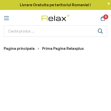
Livrare Gratuita pe teritoriul Romaniei !
0
Mergeti
Pagina principala
Prima Pagina Relaxplus
la
Continut