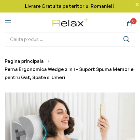
Livrare Gratuita pe teritoriul Romaniei !
0
Mergeti
Pagina principala
la
Perna Ergonomica Wedge 3 In 1 - Suport Spuma Memorie
Continut
pentru Gat, Spate si Umeri
Skip
to
the
end
of