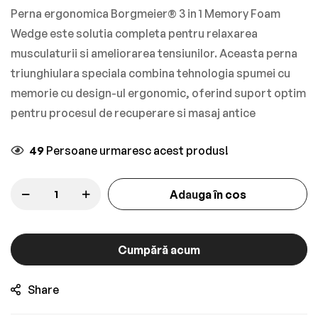
gallery
Perna ergonomica Borgmeier® 3 in 1 Memory Foam
Wedge este solutia completa pentru relaxarea
musculaturii si ameliorarea tensiunilor. Aceasta perna
triunghiulara speciala combina tehnologia spumei cu
memorie cu design-ul ergonomic, oferind suport optim
pentru procesul de recuperare si masaj antice
49
Persoane urmaresc acest produs!
Adauga în cos
Cumpără acum
Share