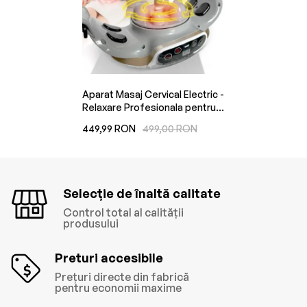
Aparat Masaj Cervical Electric -
Relaxare Profesionala pentru
Gat, Spate si Abdomen cu
449,99 RON
499,00 RON
Tehnologie Vibranta Avansata
Selecție de înaltă calitate
Control total al calității
produsului
Preturi accesibile
Prețuri directe din fabrică
pentru economii maxime