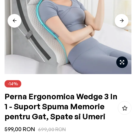
the
images
gallery
Skip
-14%
to
Perna Ergonomica Wedge 3 In
the
beginning
1 - Suport Spuma Memorie
of
pentru Gat, Spate si Umeri
the
599,00 RON
images
699,00 RON