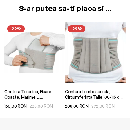
S-ar putea sa-ti placa si ...
-29%
-29%
Centura Toracica, Fixare
Centura Lombosacrala,
Su
Coaste, Marime L,
Circumferinta Talie 100-115 cm,
Ma
Circumferinta Piept 100-115 cm,
Inaltime 23 cm, Adult,
S,
160,00 RON
225,00 RON
208,00 RON
292,00 RON
1
Inaltime 15 cm, Adult, Copil,
Universala
Universala