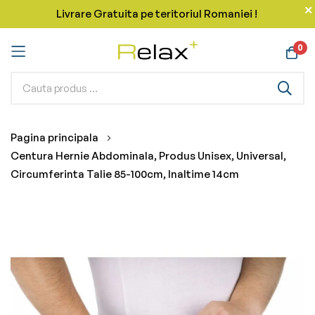
Livrare Gratuita pe teritoriul Romaniei !
0
Mergeti
Pagina principala
la
Centura Hernie Abdominala, Produs Unisex, Universal,
Continut
Circumferinta Talie 85-100cm, Inaltime 14cm
Skip
to
the
end
of