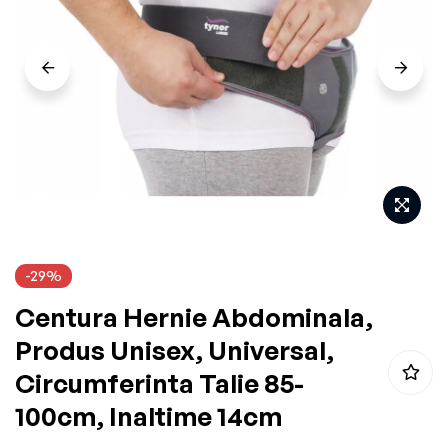
the
images
gallery
Skip
-29%
to
Centura Hernie Abdominala,
the
beginning
Produs Unisex, Universal,
of
Circumferinta Talie 85-
the
100cm, Inaltime 14cm
images