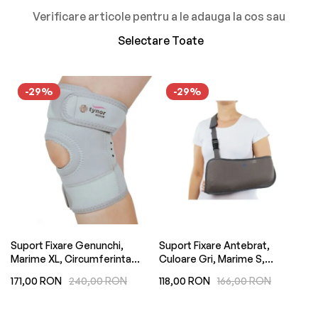
Verificare articole pentru a le adauga la cos sau
Selectare Toate
-29%
-29%
,
Suport Fixare Genunchi,
Suport Fixare Antebrat,
St
,
Marime XL, Circumferinta
Culoare Gri, Marime S,
M,
Deasupra Genunchiului 49-
Circumferinta Piept 70-85 cm,
Ad
171,00 RON
240,00 RON
118,00 RON
166,00 RON
19
55cm, Gri, Adult, Copil,
Adult,Copil,Universal
Universal