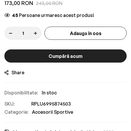
gallery
173,00 RON
243,00 RON
45
Persoane urmaresc acest produs!
Adauga în cos
Cumpără acum
Share
în stoc
SKU
RPLU6995874503
Categorie:
Accesorii Sportive