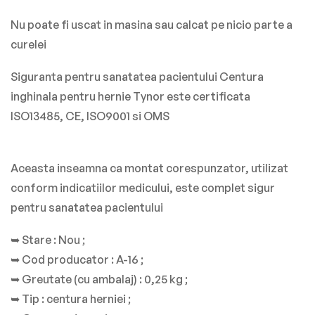
Nu poate fi uscat in masina sau calcat pe nicio parte a
curelei
Siguranta pentru sanatatea pacientului Centura
inghinala pentru hernie Tynor este certificata
ISO13485, CE, ISO9001 si OMS
Aceasta inseamna ca montat corespunzator, utilizat
conform indicatiilor medicului, este complet sigur
pentru sanatatea pacientului
➥ Stare
: Nou ;
➥ Cod producator
: A-16 ;
➥ Greutate (cu ambalaj)
: 0,25 kg ;
➥ Tip
: centura herniei ;