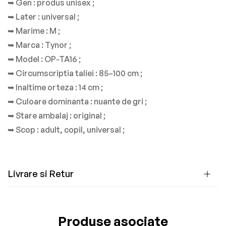
➥ Gen
: produs unisex ;
➥ Later
: universal ;
➥ Marime
: M ;
➥ Marca
: Tynor ;
➥ Model
: OP-TA16 ;
➥ Circumscriptia taliei
: 85–100 cm ;
➥ Inaltime orteza
: 14 cm ;
➥ Culoare dominanta
: nuante de gri ;
➥ Stare ambalaj
: original ;
➥ Scop
: adult, copil, universal ;
Livrare si Retur
Produse asociate