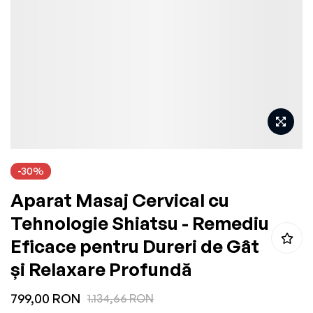
gallery
Skip
-30%
to
Aparat Masaj Cervical cu
the
beginning
Tehnologie Shiatsu - Remediu
of
Eficace pentru Dureri de Gât
the
și Relaxare Profundă
images
gallery
799,00 RON
1.134,66 RON