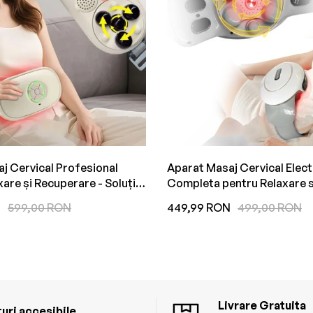
j Cervical Profesional
Aparat Masaj Cervical Electr
xare și Recuperare - Soluție
Completa pentru Relaxare s
ntru Dureri de Gât și
Recuperare A Gatului, Spate
N
599,00 RON
449,99 RON
499,00 RON
 Musculară
Abdomenului
Livrare Gratuita
uri accesibile