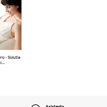
ic - Solutia
i
lui si
Asistenta