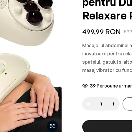
pentru Du
Relaxare 
499,99 RON
599
Masajorul abdominal au
inovatoare pentru rela
spatelui, gatului si al
masaj vibrator cu func
39
Persoane urmar