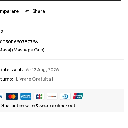
omparare
Share
oc
005011630787736
 Masaj (Massage Gun)
intervalul :
5 - 12 Aug, 2026
turns:
Livrare Gratuita !
Guarantee safe & secure checkout