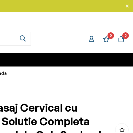
0
0
unda
saj Cervical cu
- Solutie Completa