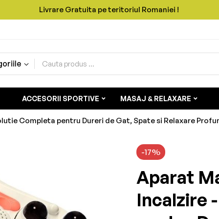
Livrare Gratuita pe teritoriul Romaniei !
oriile
ACCESORII SPORTIVE
MASAJ & RELAXARE
Solutie Completa pentru Dureri de Gat, Spate si Relaxare Prof
-17%
Aparat Ma
Incalzire 