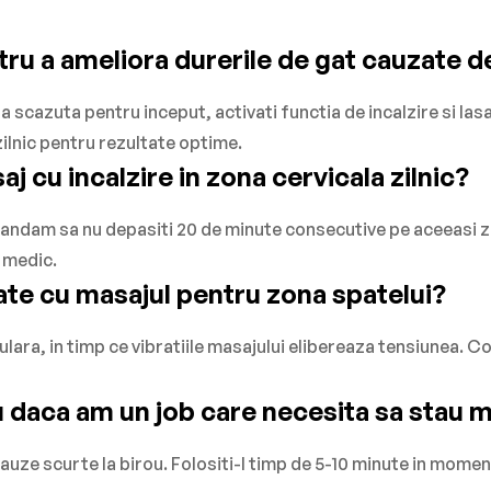
tru a ameliora durerile de gat cauzate 
a scazuta pentru inceput, activati functia de incalzire si las
zilnic pentru rezultate optime.
j cu incalzire in zona cervicala zilnic?
andam sa nu depasiti 20 de minute consecutive pe aceeasi zona
 medic.
nate cu masajul pentru zona spatelui?
lara, in timp ce vibratiile masajului elibereaza tensiunea. 
ou daca am un job care necesita sa stau m
auze scurte la birou. Folositi-l timp de 5-10 minute in mome