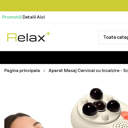
Promotii!
Detalii Aici
Toate categ
Pagina principala
Aparat Masaj Cervical cu Incalzire - 
Skip
to
the
end
of