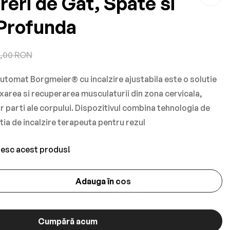
reri de Gat, Spate si
Profunda
,00 RON
tomat Borgmeier® cu incalzire ajustabila este o solutie
xarea si recuperarea musculaturii din zona cervicala,
tor parti ale corpului. Dispozitivul combina tehnologia de
tia de incalzire terapeuta pentru rezul
esc acest produs!
Adauga în cos
Cumpără acum