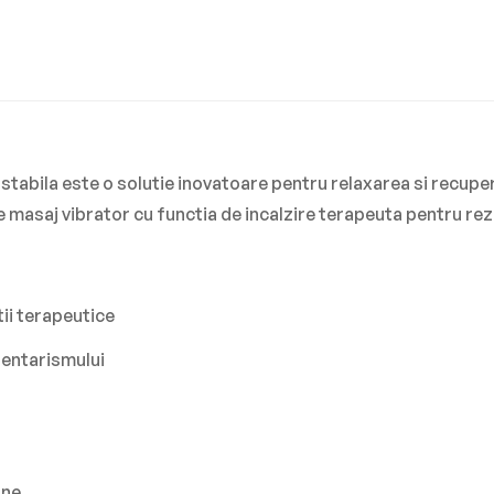
bila este o solutie inovatoare pentru relaxarea si recuperar
de masaj vibrator cu functia de incalzire terapeuta pentru re
tii terapeutice
dentarismului
one