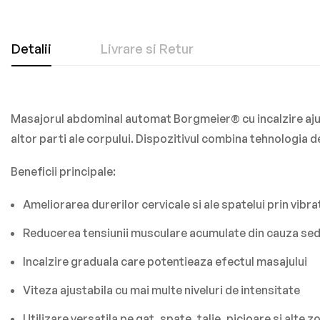
Detalii
Livrare si Retur
Masajorul abdominal automat Borgmeier® cu incalzire ajusta
altor parti ale corpului. Dispozitivul combina tehnologia 
Beneficii principale:
Ameliorarea durerilor cervicale si ale spatelui prin vibra
Reducerea tensiunii musculare acumulate din cauza se
Incalzire graduala care potentieaza efectul masajului
Viteza ajustabila cu mai multe niveluri de intensitate
Utilizare versatila pe gat, spate, talie, picioare si alte z